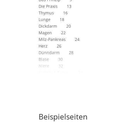
Die Praxis 13
Thymus 16
Lunge 18
Dickdarm 20
Magen 22
Milz-Pankreas 24
Herz 26
Dünndarm 28
Blase 30
Niere 32
Kreislauf-Sexus 34
Dreifacher Erwärmer 36
Galle 38
Galle II 40
Leber 42
Meditation 44
Autor und Kontakt 48
Beispielseiten