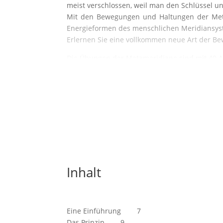
meist verschlossen, weil man den Schlüssel u
Mit den Bewegungen und Haltungen der Me
Energieformen des menschlichen Meridiansyst
Erlernen Sie eine vollkommen neue Art der B
Die Übungen der Metameridiane sind mit 40 Ab
Inhalt
Eine Einführung 7
Das Prinzip 9