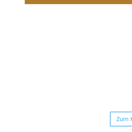
Kauf da
Das Buch kann auch unter der ISBN 978-3-93
Zum 