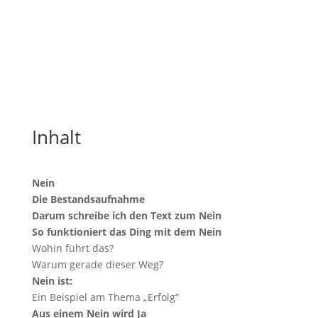
Befreie dein Nein, lerne das gesunde Nein zu
nutzen und befreie deine Lebenskraft.
Mit diesem Buch kannst du es!
Inhalt
Nein
Die Bestandsaufnahme
Darum schreibe ich den Text zum Nein
So funktioniert das Ding mit dem Nein
Wohin führt das?
Warum gerade dieser Weg?
Nein ist:
Ein Beispiel am Thema „Erfolg“
Aus einem Nein wird Ja