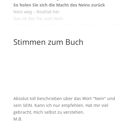
So holen Sie sich die Macht des Neins zurück
Nein weg – Realität her
Das ist das Tor zum Nein
Lassen Sie das Wort „Nein“ einfach so in sich
erklingen
Das ist ein Nein
Stimmen zum Buch
Nein in sich erklingen lassen
Das ist das Nein, was mir begegnet
Die Macht des „Nein“ zurückholen
Dazu sollte ich Nein sagen
„Die Gesellschaft“ und das Nein
Die Perspektive
Anhang
Absolut toll beschrieben über das Wort "Nein" und
sein SEIN. Kann ich nur empfehlen. Hat mir viel
gebracht, mich selbst zu verstehen.
M.B.