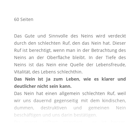
60 Seiten
Das Gute und Sinnvolle des Neins wird verdeckt
durch den schlechten Ruf, den das Nein hat. Dieser
Ruf ist berechtigt, wenn man in der Betrachtung des
Neins an der Oberfläche bleibt. In der Tiefe des
Neins ist das Nein eine Quelle der Lebensfreude,
Vitalität, des Lebens schlechthin.
Das Nein ist Ja zum Leben, wie es klarer und
deutlicher nicht sein kann.
Das Nein hat einen allgemein schlechten Ruf, weil
wir uns dauernd gegenseitig mit dem kindischen,
dummen, destruktiven und gemeinen Nein
beschäftigen und uns darin bestätigen.
Du musst, solltest, müsstest…., es ist besser,
wenn…….wir…, ich bin aus vielen gesunden Gründen
dagegen….., dass… und…