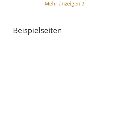
Mehr anzeigen
3
Beispielseiten
Dieses Buch kannst du als E-Book auf einem Reader,